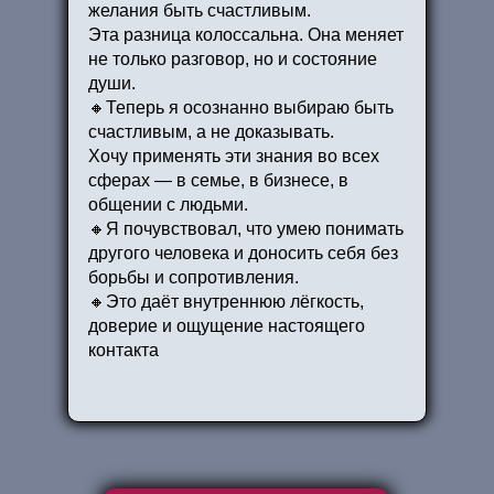
инвестиция в знания, контакты и
желания быть счастливым.
инструменты, которые принесут кратный
Эта разница колоссальна. Она меняет
рост бизнеса.
не только разговор, но и состояние
души.
90 000 ₽ с проживанием добавляет
🔸Теперь я осознанно выбираю быть
комфорт и полное погружение, без забот о
счастливым, а не доказывать.
логистике. Один хороший контакт или
Хочу применять эти знания во всех
решение окупит участие многократно.
сферах — в семье, в бизнесе, в
общении с людьми.
🔸Я почувствовал, что умею понимать
другого человека и доносить себя без
борьбы и сопротивления.
🔸Это даёт внутреннюю лёгкость,
доверие и ощущение настоящего
контакта