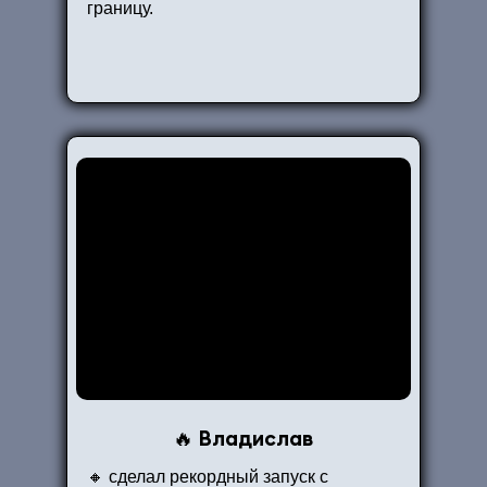
границу.
Владислав
🔥
🔸 сделал рекордный запуск с